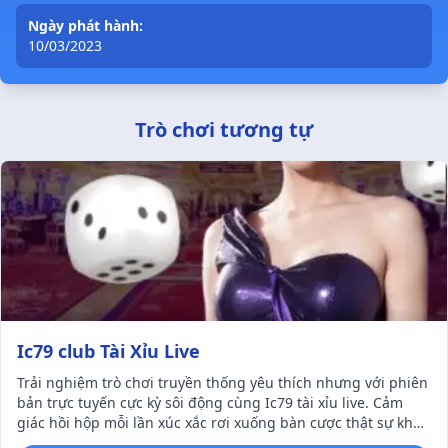
Ngày phát hành:
10/03/2023
Trò chơi tương tự
Ic79 club Tài Xỉu Live
Trải nghiệm trò chơi truyền thống yêu thích nhưng với phiên
bản trực tuyến cực kỳ sôi động cùng Ic79 tài xỉu live. Cảm
giác hồi hộp mỗi lần xúc xắc rơi xuống bàn cược thật sự khó
cưỡng lại. Hệ thống phát sóng trực tiếp đảm bảo tính minh