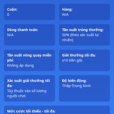
Cuộn:
Hàng:
0
N/A
Dòng thanh toán:
Tần suất trúng thưởng:
N/A
50% (theo xác suất tự
nhiên)
Tần suất vòng quay miễn
Giải thưởng tối đa:
phí:
x10 tiền gốc
Không áp dụng
Xác suất giải thưởng tối
Độ biến động:
đa:
Thấp-Trung bình
Tùy thuộc vào số lượng
người chơi
Mức cược tối thiểu - tối đa: