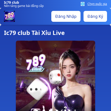
Ic79 club
🌐
Chọn quốc gia
Nền tảng game bài đẳng cấp
Đăng Nhập
Đăng Ký
Ic79 club Tài Xỉu Live