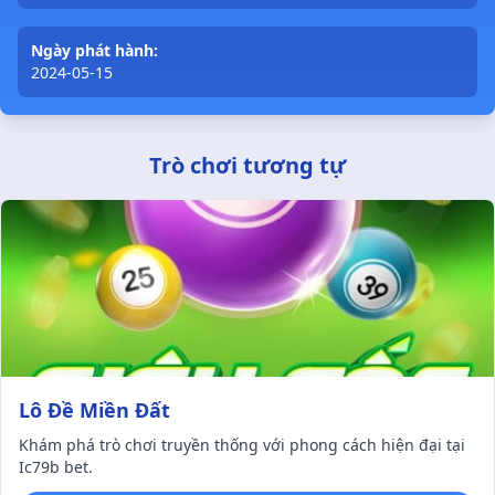
Ngày phát hành:
2024-05-15
Trò chơi tương tự
Lô Đề Miền Đất
Khám phá trò chơi truyền thống với phong cách hiện đại tại
Ic79b bet.