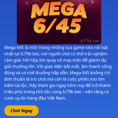
Mega 645 là một trong những tựa game slot nổi bật
nhất tại Ic79b bet, nơi người chơi có thể trải nghiệm
cảm giác hồi hộp khi quay số may mắn để giành lấy
giải thưởng lớn. Với giao diện bắt mắt, âm thanh sống
động và cơ chế thưởng hấp dẫn, Mega 645 không chỉ
đơn thuần là trò chơi mà còn là cuộc phiêu lưu tìm
kiếm tài lộc. Hãy tham gia ngay hôm nay để trở thành
triệu phú trong tích tắc cùng Ic79b bet – nền tảng cá
cược uy tín hàng đầu Việt Nam.
Chơi Ngay