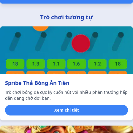
Trò chơi tương tự
Spribe Thả Bóng Ăn Tiền
Trò chơi bóng đá cực kỳ cuốn hút với nhiều phần thưởng hấp
dẫn đang chờ đợi bạn.
Xem chi tiết